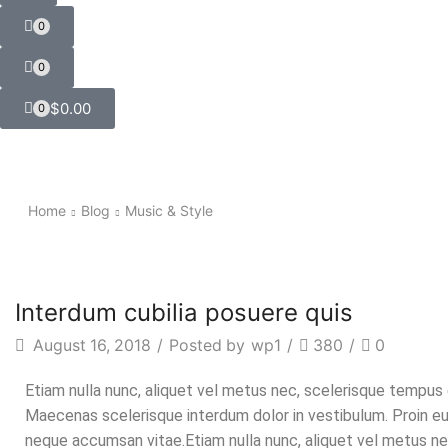
0
0
$
0.00
0
Home
Blog
Music & Style
Music & Style
Interdum cubilia posuere quis
August 16, 2018
/
Posted by
wp1
/
380
/
0
Etiam nulla nunc, aliquet vel metus nec, scelerisque tempus e
Maecenas scelerisque interdum dolor in vestibulum. Proin euis
neque accumsan vitae.Etiam nulla nunc, aliquet vel metus ne