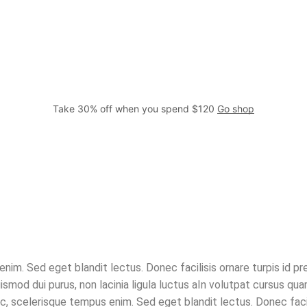
Take 30% off when you spend $120
Go shop
nim. Sed eget blandit lectus. Donec facilisis ornare turpis id pr
mod dui purus, non lacinia ligula luctus aIn volutpat cursus quam
c, scelerisque tempus enim. Sed eget blandit lectus. Donec facil