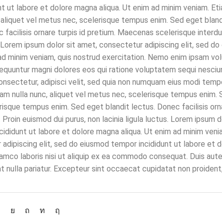
nt ut labore et dolore magna aliqua. Ut enim ad minim veniam.
Eti
 aliquet vel metus nec, scelerisque tempus enim. Sed eget bland
 facilisis ornare turpis id pretium. Maecenas scelerisque interdu
s. Lorem ipsum dolor sit amet, consectetur adipiscing elit, sed d
 ad minim veniam, quis nostrud exercitation. Nemo enim ipsam v
nsequuntur magni dolores eos qui ratione voluptatem sequi nesci
onsectetur, adipisci velit, sed quia non numquam eius modi temp
am nulla nunc, aliquet vel metus nec, scelerisque tempus enim.
erisque tempus enim. Sed eget blandit lectus. Donec facilisis orna
roin euismod dui purus, non lacinia ligula luctus. Lorem ipsum do
ididunt ut labore et dolore magna aliqua. Ut enim ad minim veni
 adipiscing elit, sed do eiusmod tempor incididunt ut labore et
lamco laboris nisi ut aliquip ex ea commodo consequat. Duis aute 
at nulla pariatur. Excepteur sint occaecat cupidatat non proident,