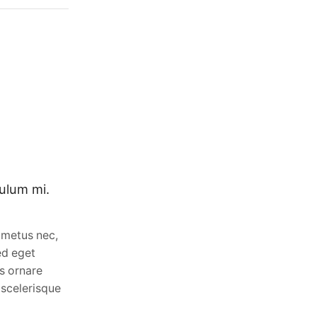
ulum mi.
l metus nec,
Conubia eu cras id pretium purus.
ed eget
August 16, 2018
0
is ornare
Etiam nulla nunc, aliquet vel metus nec,
 scelerisque
scelerisque tempus enim. Sed eget