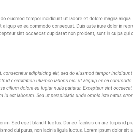
d do eiusmod tempor incididunt ut labore et dolore magna aliqua.
ut aliquip ex ea commodo consequat. Duis aute irure dolor in repr
xcepteur sint occaecat cupidatat non proident, sunt in culpa qui o
 consectetur adipisicing elit, sed do eiusmod tempor incididunt 
trud exercitation ullamco laboris nisi ut aliquip ex ea commodo
esse cillum dolore eu fugiat nulla pariatur. Excepteur sint occaecat
im id est laborum. Sed ut perspiciatis unde omnis iste natus error 
nim. Sed eget blandit lectus. Donec facilisis ornare turpis id pr
smod dui purus, non lacinia ligula luctus. Lorem ipsum dolor sit 