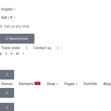
English
INR / ₹
Call us any time
Newsletter
Track order
❘
Contact us
❘
Demos
Elements
Shop
Pages
Portfolio
Blog
HOT