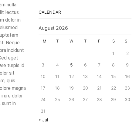
am nulla
it lectus.
CALENDAR
m dolor in
o eiusmod
August 2026
oluptatem
M
T
W
T
F
S
S
unt. Neque
ora incidunt
1
2
 Sed eget
3
4
5
6
7
8
9
re turpis id
lor sit
10
11
12
13
14
15
16
am, quis
 dolore magna
17
18
19
20
21
22
23
irure dolor
24
25
26
27
28
29
30
 sunt in
31
« Jul