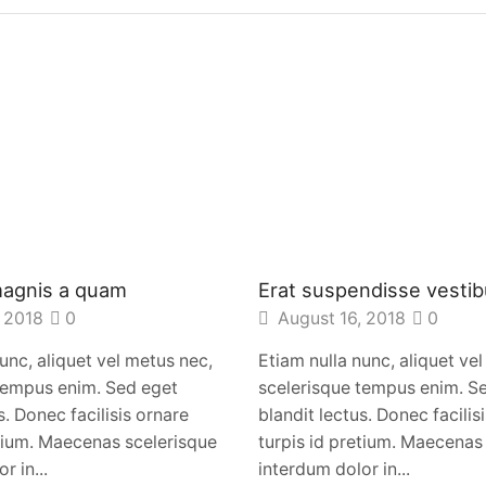
magnis a quam
Erat suspendisse vestib
 2018
0
August 16, 2018
0
unc, aliquet vel metus nec,
Etiam nulla nunc, aliquet ve
tempus enim. Sed eget
scelerisque tempus enim. S
s. Donec facilisis ornare
blandit lectus. Donec facilis
etium. Maecenas scelerisque
turpis id pretium. Maecenas
r in...
interdum dolor in...