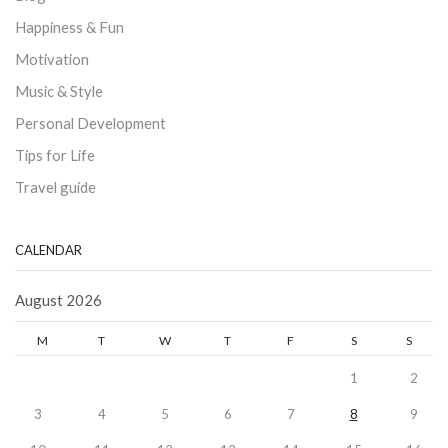
Happiness & Fun
Motivation
Music & Style
Personal Development
Tips for Life
Travel guide
CALENDAR
August 2026
M
T
W
T
F
S
S
1
2
3
4
5
6
7
8
9