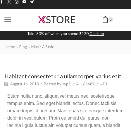
0
Take 30% off when you spend $120
Go shop
Home
Blog
Music & Style
Music & Style
Habitant consectetur a ullamcorper varius etit.
August 16, 2018
/
Posted by
wp1
/
166681
/
3
Etiam nulla nunc, aliquet vel metus nec, scelerisque
tempus enim. Sed eget blandit lectus. Donec facilisis
ornare turpis id pretium. Maecenas scelerisque interdum
dolor in vestibulum. Proin euismod dui purus, non
lacinia ligula luctus aIn volutpat cursus quam, a blandit